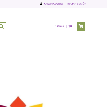
CREAR CUENTA
-
INICIAR SESIÓN
0
Items
|
$0